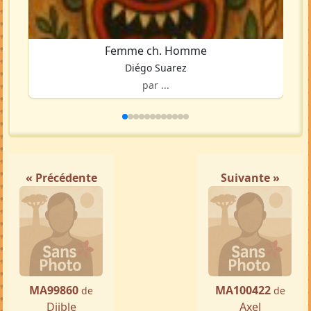
Femme ch. Homme
Diégo Suarez
par ...
« Précédente
Suivante »
MA99860
MA100422
de
de
Djible
Axel