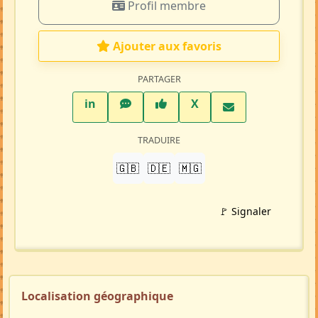
Profil membre
Ajouter aux favoris
PARTAGER
LinkedIn
WhatsApp
Facebook
Twitter X
in
X
TRADUIRE
🇬🇧
🇩🇪
🇲🇬
🚩 Signaler
Localisation géographique