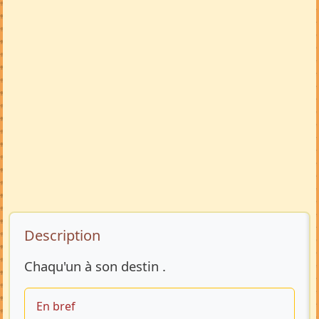
Description de l’annonce
Description
Chaqu'un à son destin .
En bref