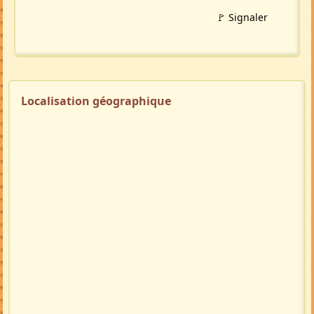
Profil membre
Ajouter aux favoris
PARTAGER
LinkedIn
WhatsApp
Facebook
Twitter X
in
X
TRADUIRE
🇬🇧
🇩🇪
🇲🇬
🚩 Signaler
Localisation géographique