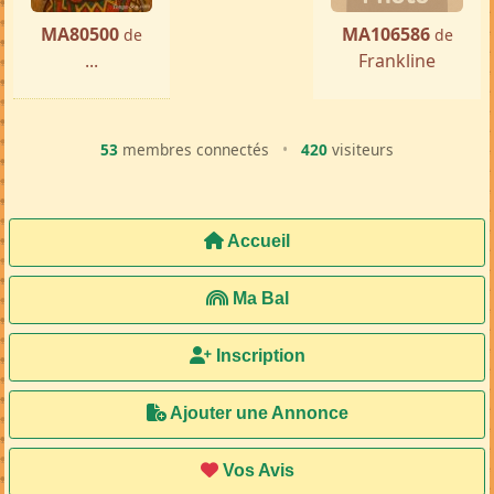
Antalaha
par ...
« Précédente
Suivante »
MA80500
MA106586
de
de
...
Frankline
53
membres connectés
•
420
visiteurs