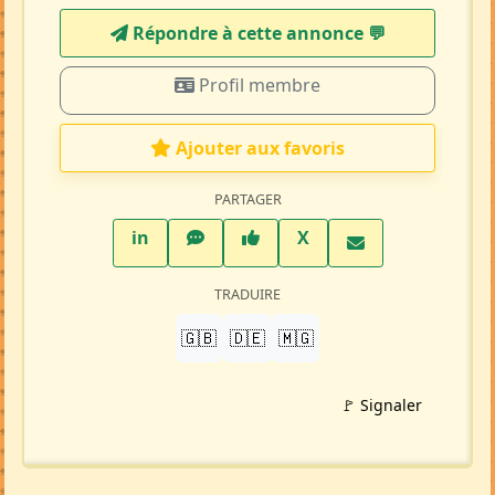
Répondre à cette annonce 💬​
Profil membre
Ajouter aux favoris
PARTAGER
LinkedIn
WhatsApp
Facebook
Twitter X
in
X
TRADUIRE
🇬🇧
🇩🇪
🇲🇬
🚩 Signaler