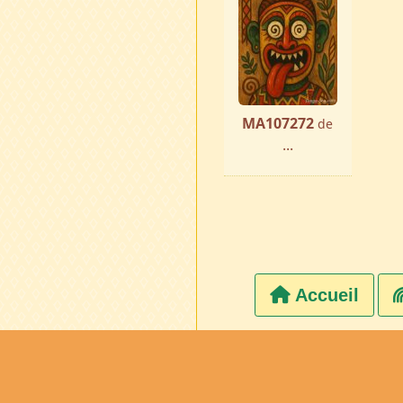
MA107272
de
...
Accueil