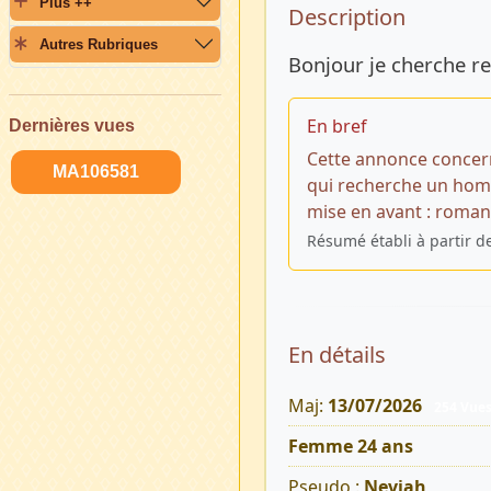
Plus ++
Description 
Description
Autres Rubriques
Bonjour je cherche re
En bref
Dernières vues
Cette annonce concer
MA106581
qui recherche un homm
mise en avant : romant
Résumé établi à partir d
En détails
Maj:
13/07/2026
254 Vue
Femme 24 ans
Pseudo :
Neviah