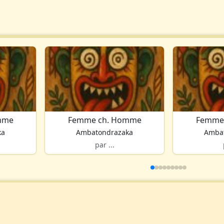
mme
Femme ch. Homme
Femme
ka
Ambatondrazaka
Amba
par ...