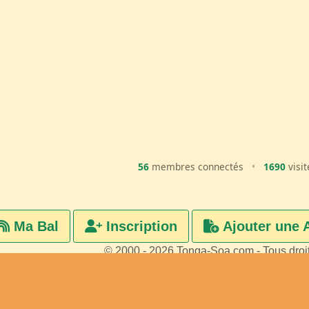
56
membres connectés
•
1690
visit
Ma Bal
Inscription
Ajouter une 
© 2000 - 2026 Tonga-Soa.com - Tous droi
Ecrire au site pour toute questi