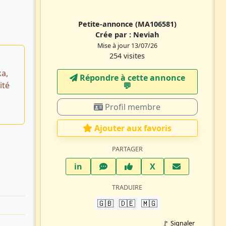
Petite-annonce
(MA106581)
Crée par :
Neviah
Mise à jour 13/07/26
254 visites
a,
Répondre à cette annonce
ité
💬​
Profil membre
Ajouter aux favoris
PARTAGER
LinkedIn
WhatsApp
Facebook
Twitter X
in
X
TRADUIRE
🇬🇧
🇩🇪
🇲🇬
🚩 Signaler