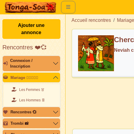
Accueil rencontres
Mariag
Ajouter une
annonce
Cherc
Rencontres ❤️💞
Neviah 
Connexion /
Inscription
Mariage 👩🏽‍❤️‍👨🏽
Les Femmes 👗
Les Hommes 👖
Rencontres 💞
Trombi 📸