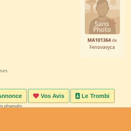
MA101364
de
Fenovavyca
eurs
Annonce
Vos Avis
Le Trombi
ts réservés
on