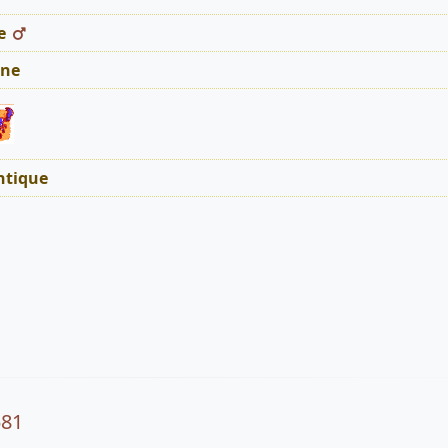
e
ne
tique
581