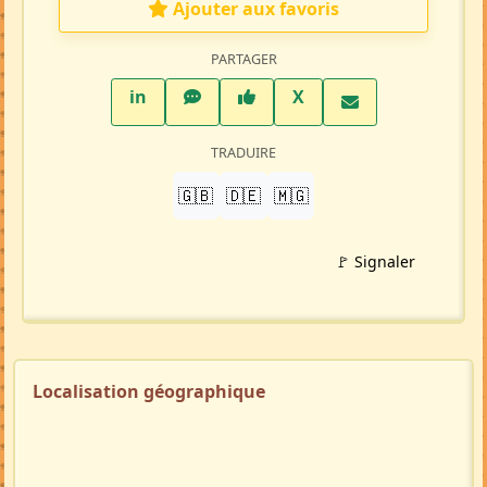
Ajouter aux favoris
PARTAGER
LinkedIn
WhatsApp
Facebook
Twitter X
in
X
TRADUIRE
🇬🇧
🇩🇪
🇲🇬
🚩 Signaler
Localisation géographique