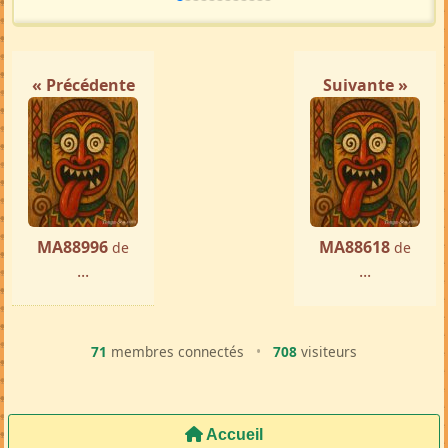
« Précédente
Suivante »
MA88996
MA88618
de
de
...
...
71
membres connectés
•
708
visiteurs
Accueil