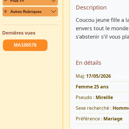
Plus ++
Description 
Description
Autres Rubriques
Coucou jeune fille a l
envers tout le monde 
Dernières vues
s'abstenir s'il vous pla
MA106576
En détails
Maj:
17/05/2026
252 Vue
Femme 25 ans
Pseudo :
Mireille
Sexe recherché :
Homm
Préférence :
Mariage