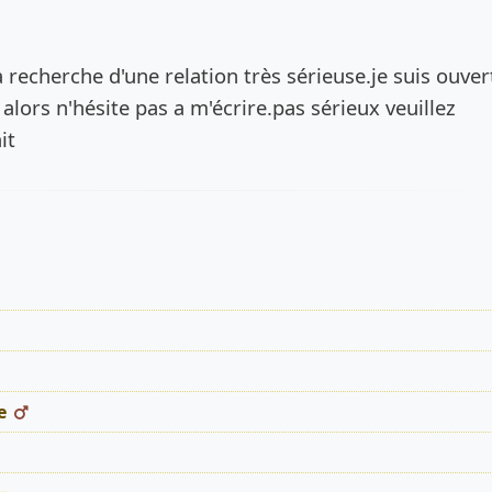
de l’annonce
a recherche d'une relation très sérieuse.je suis ouver
alors n'hésite pas a m'écrire.pas sérieux veuillez
it
s
e