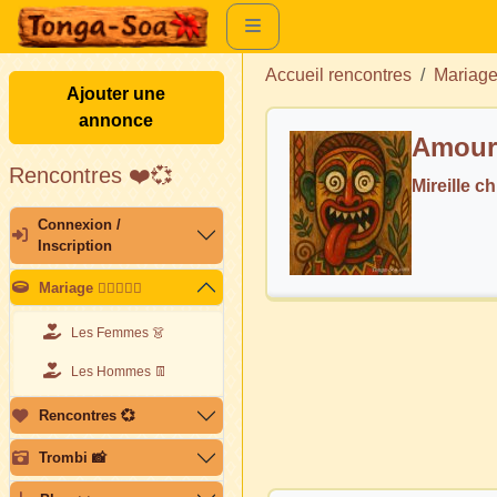
Accueil rencontres
Mariag
Ajouter une
annonce
Amour 
Rencontres ❤️💞
Mireille 
Connexion /
Inscription
Mariage 👩🏽‍❤️‍👨🏽
Les Femmes 👗
Les Hommes 👖
Rencontres 💞
Trombi 📸