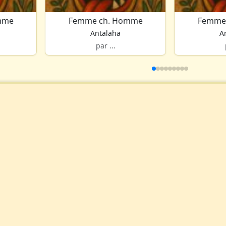
mme
Femme ch. Homme
Femme
Antalaha
A
par ...