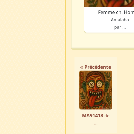
Femme ch. Ho
Antalaha
par ...
« Précédente
MA91418
de
...