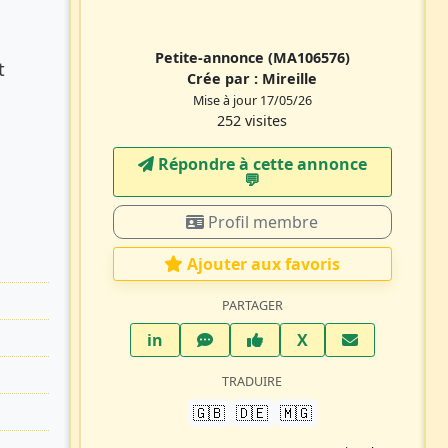
Petite-annonce
(MA106576)
t
Crée par :
Mireille
Mise à jour 17/05/26
252 visites
Répondre à cette annonce
💬​
Profil membre
Ajouter aux favoris
PARTAGER
LinkedIn
WhatsApp
Facebook
Twitter X
in
X
TRADUIRE
🇬🇧
🇩🇪
🇲🇬