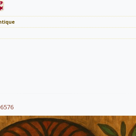
tique
06576