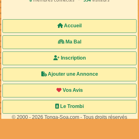
MA93729
MA96454
de
de
...
...
8
membres connectés
•
554
visiteurs
Accueil
Ma Bal
Inscription
Ajouter une Annonce