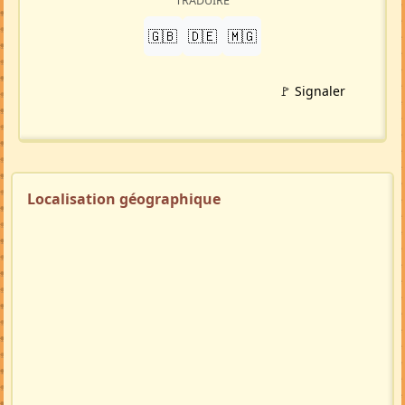
TRADUIRE
🇬🇧
🇩🇪
🇲🇬
🚩 Signaler
Localisation géographique