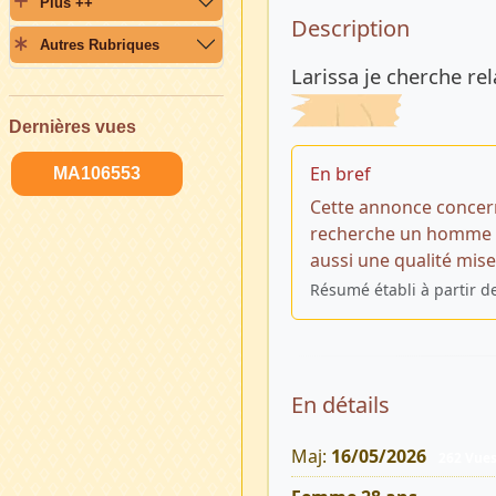
Plus ++
Description 
Description
Autres Rubriques
Larissa je cherche r
Dernières vues
En bref
MA106553
Cette annonce concer
recherche un homme p
aussi une qualité mise
Résumé établi à partir d
En détails
Maj:
16/05/2026
262 Vue