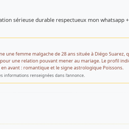
de l’annonce
elation sérieuse durable respectueux mon whatsapp +
ne une femme malgache de 28 ans située à Diégo Suarez, q
our une relation pouvant mener au mariage. Le profil ind
 en avant : romantique et le signe astrologique Poissons.
es informations renseignées dans l’annonce.
s