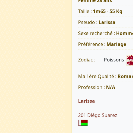
Femme 28 ans
Taille :
1m65 - 55 Kg
Pseudo :
Larissa
Sexe recherché :
Homm
Préférence :
Mariage
Poissons
Zodiac :
Ma 1ère Qualité :
Roman
Profession :
N/A
Larissa
201 Diégo Suarez