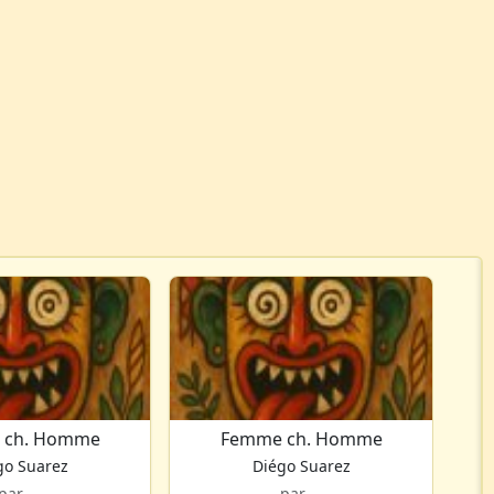
 ch. Homme
Femme ch. Homme
go Suarez
Diégo Suarez
par ...
par ...