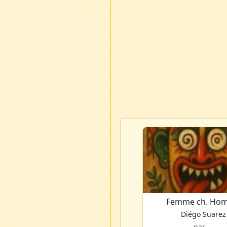
Femme ch. Ho
Diégo Suarez
par ...