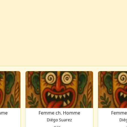
mme
Femme ch. Homme
Femme
Diégo Suarez
Dié
par ...