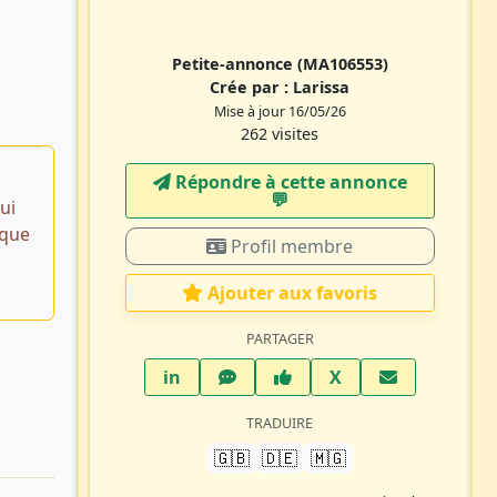
Petite-annonce
(MA106553)
Crée par :
Larissa
Mise à jour 16/05/26
262 visites
Répondre à cette annonce
💬​
ui
ique
Profil membre
Ajouter aux favoris
PARTAGER
LinkedIn
WhatsApp
Facebook
Twitter X
in
X
TRADUIRE
🇬🇧
🇩🇪
🇲🇬