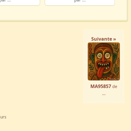
Suivante »
MA95857
de
...
eurs