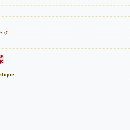
e
tique