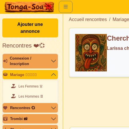
Accueil rencontres
Mariag
Ajouter une
annonce
Cherch
Rencontres ❤️💞
Larissa c
Connexion /
Inscription
Mariage 👩🏽‍❤️‍👨🏽
Les Femmes 👗
Les Hommes 👖
Rencontres 💞
Trombi 📸