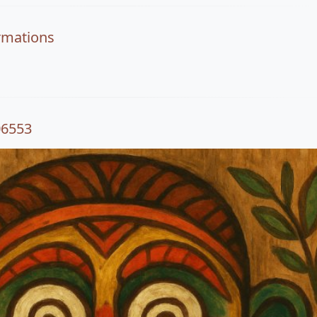
rmations
06553