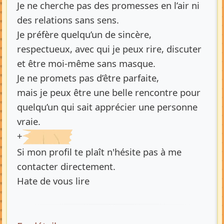
Je ne cherche pas des promesses en l’air ni
des relations sans sens.
Je préfère quelqu’un de sincère,
respectueux, avec qui je peux rire, discuter
et être moi-même sans masque.
Je ne promets pas d’être parfaite,
mais je peux être une belle rencontre pour
quelqu’un qui sait apprécier une personne
vraie.
+
Si mon profil te plaît n'hésite pas à me
contacter directement.
Hate de vous lire