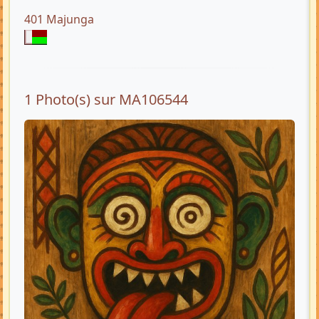
401 Majunga
1 Photo(s) sur MA106544