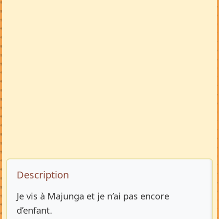
Description de l’annonce
Description
Je vis à Majunga et je n’ai pas encore
d’enfant.