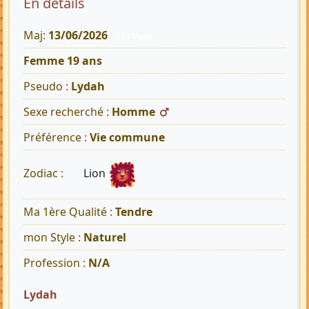
En détails
Maj:
13/06/2026
564 Vues
Femme 19 ans
Pseudo :
Lydah
Sexe recherché :
Homme
Préférence :
Vie commune
Lion
Zodiac :
Ma 1ère Qualité :
Tendre
mon Style :
Naturel
Profession :
N/A
Lydah