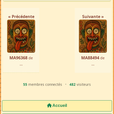
Femme ch. Homme
Antananarivo
par ...
« Précédente
Suivante »
MA96368
MA88494
de
de
...
...