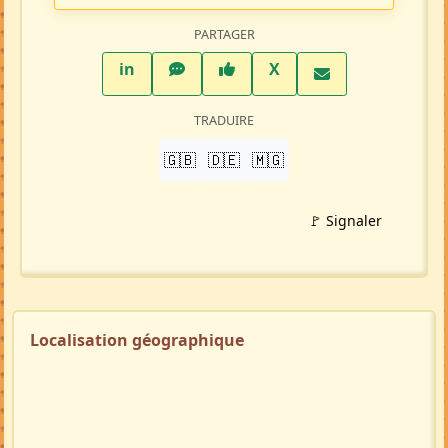
Répondre à cette annonce 💬​
Profil membre
Ajouter aux favoris
PARTAGER
LinkedIn
WhatsApp
Facebook
Twitter X
in
X
TRADUIRE
🇬🇧
🇩🇪
🇲🇬
🚩 Signaler