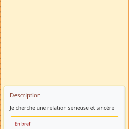
Description de l’annonce
Description
Je cherche une relation sérieuse et sincère
En bref