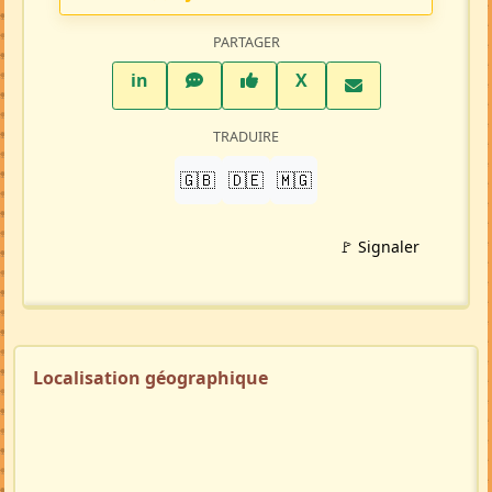
PARTAGER
LinkedIn
WhatsApp
Facebook
Twitter X
in
X
TRADUIRE
🇬🇧
🇩🇪
🇲🇬
🚩 Signaler
Localisation géographique