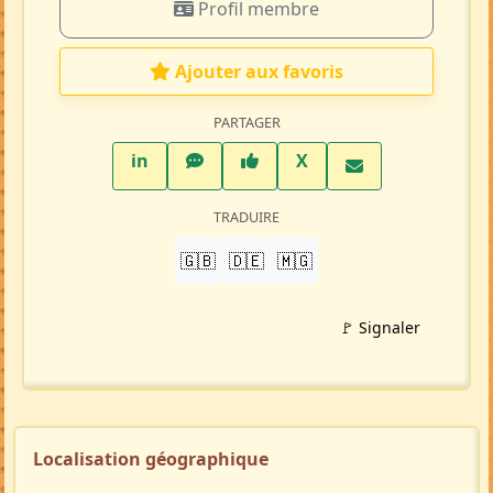
Profil membre
Ajouter aux favoris
PARTAGER
LinkedIn
WhatsApp
Facebook
Twitter X
in
X
TRADUIRE
🇬🇧
🇩🇪
🇲🇬
🚩 Signaler
Localisation géographique