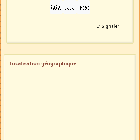
🇬🇧
🇩🇪
🇲🇬
🚩 Signaler
Localisation géographique