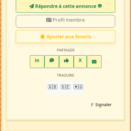
Répondre à cette annonce 💬​
Profil membre
Ajouter aux favoris
PARTAGER
LinkedIn
WhatsApp
Facebook
Twitter X
in
X
TRADUIRE
🇬🇧
🇩🇪
🇲🇬
🚩 Signaler