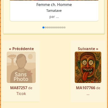
Femme ch. Homme
Tamatave
par ...
« Précédente
Suivante »
MA87257
MA107766
de
de
Ticok
...