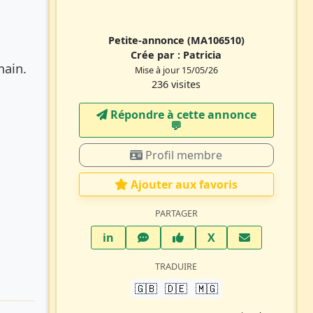
Petite-annonce
(MA106510)
Crée par :
Patricia
main.
Mise à jour 15/05/26
236 visites
Répondre à cette annonce
💬​
Profil membre
Ajouter aux favoris
PARTAGER
LinkedIn
WhatsApp
Facebook
Twitter X
in
X
TRADUIRE
🇬🇧
🇩🇪
🇲🇬