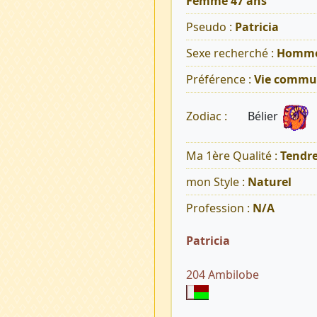
Femme 47 ans
Pseudo :
Patricia
Sexe recherché :
Homm
Préférence :
Vie commu
Bélier
Zodiac :
Ma 1ère Qualité :
Tendr
mon Style :
Naturel
Profession :
N/A
Patricia
204 Ambilobe