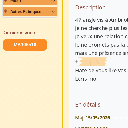
Plus ++
Description 
Description
Autres Rubriques
47 ansJe vis à Ambilo
je ne cherche plus le
Dernières vues
Je veux une relation 
Je ne promets pas la 
MA106510
mais une présence sin
+
Hate de vous lire vos
Ecris moi
En détails
Maj:
15/05/2026
236 Vue