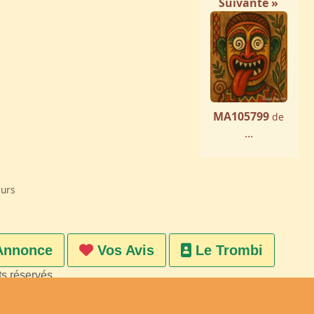
Suivante »
MA105799
de
...
eurs
Annonce
Vos Avis
Le Trombi
ts réservés