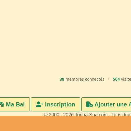
38
membres connectés
•
504
visit
Ma Bal
Inscription
Ajouter une 
© 2000 - 2026 Tonga-Soa.com - Tous droi