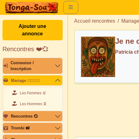
Accueil rencontres
Mariag
Ajouter une
annonce
Je ne 
Rencontres ❤️💞
Patricia 
Connexion /
Inscription
Mariage 👩🏽‍❤️‍👨🏽
Les Femmes 👗
Les Hommes 👖
Rencontres 💞
Trombi 📸