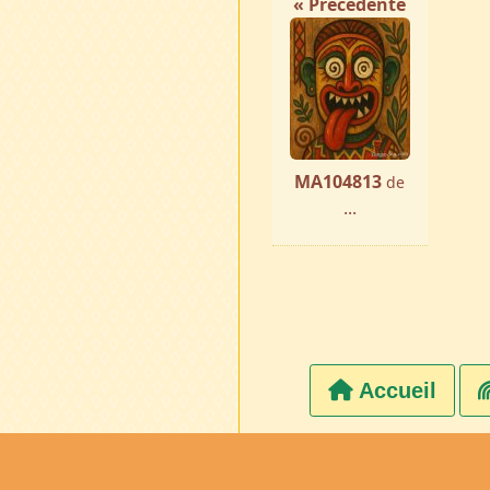
« Précédente
MA104813
de
...
Accueil