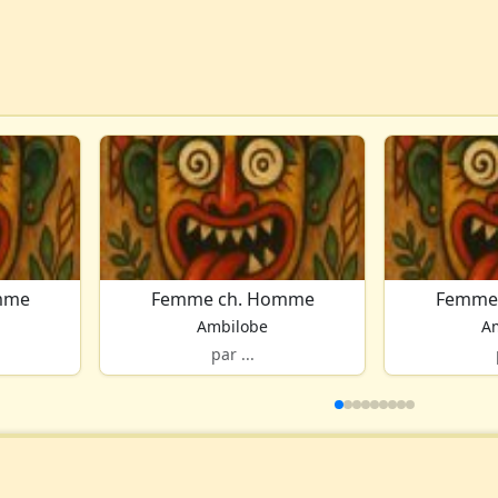
mme
Femme ch. Homme
Femme
Ambilobe
A
par ...