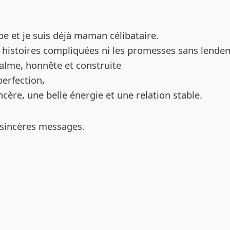
de l’annonce
be et je suis déjà maman célibataire.
s histoires compliquées ni les promesses sans lende
calme, honnête et construite
perfection,
cère, une belle énergie et une relation stable.
 sincères messages.
s