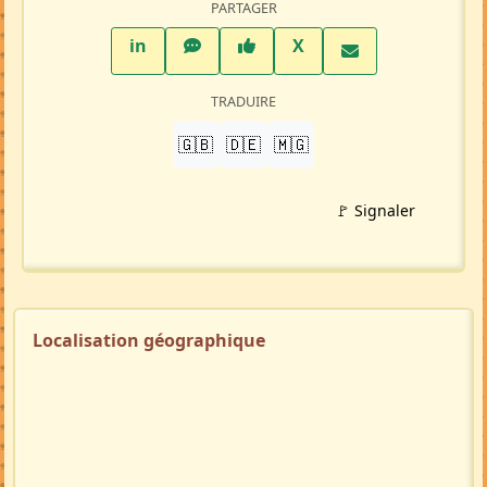
PARTAGER
LinkedIn
WhatsApp
Facebook
Twitter X
in
X
TRADUIRE
🇬🇧
🇩🇪
🇲🇬
🚩 Signaler
Localisation géographique