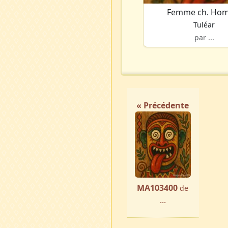
Femme ch. Ho
Tuléar
par ...
« Précédente
MA103400
de
...