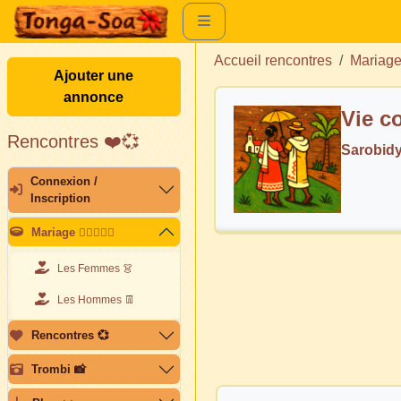
Accueil rencontres
Mariag
Ajouter une
annonce
Vie 
Rencontres ❤️💞
Sarobid
Connexion /
Inscription
Mariage 👩🏽‍❤️‍👨🏽
Les Femmes 👗
Les Hommes 👖
Rencontres 💞
Trombi 📸