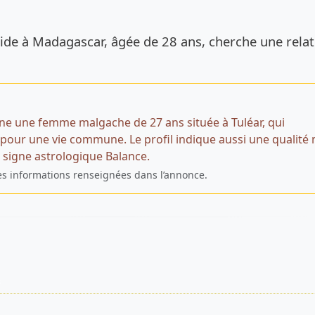
de l’annonce
side à Madagascar, âgée de 28 ans, cherche une relat
e une femme malgache de 27 ans située à Tuléar, qui
ur une vie commune. Le profil indique aussi une qualité 
le signe astrologique Balance.
es informations renseignées dans l’annonce.
s