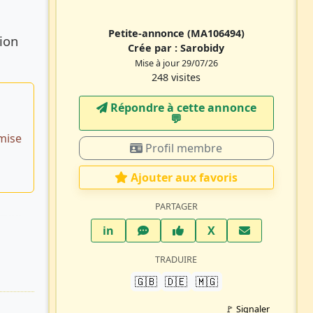
Petite-annonce
(MA106494)
ion
Crée par :
Sarobidy
Mise à jour 29/07/26
248 visites
Répondre à cette annonce
💬​
mise
Profil membre
Ajouter aux favoris
PARTAGER
LinkedIn
WhatsApp
Facebook
Twitter X
in
X
TRADUIRE
🇬🇧
🇩🇪
🇲🇬
🚩 Signaler