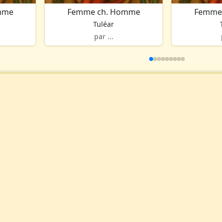
mme
Femme ch. Homme
Femme
Tuléar
par ...