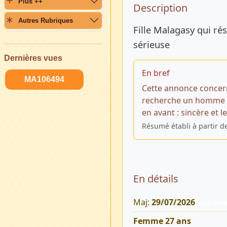
Plus ++
Description 
Description
Autres Rubriques
Fille Malagasy qui ré
sérieuse
Dernières vues
En bref
MA106494
Cette annonce concern
recherche un homme po
en avant : sincère et 
Résumé établi à partir d
En détails
Maj:
29/07/2026
248 Vue
Femme 27 ans