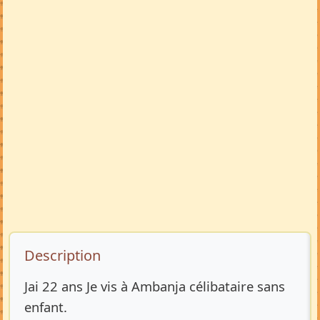
Description de l’annonce
Description
Jai 22 ans Je vis à Ambanja célibataire sans
enfant.