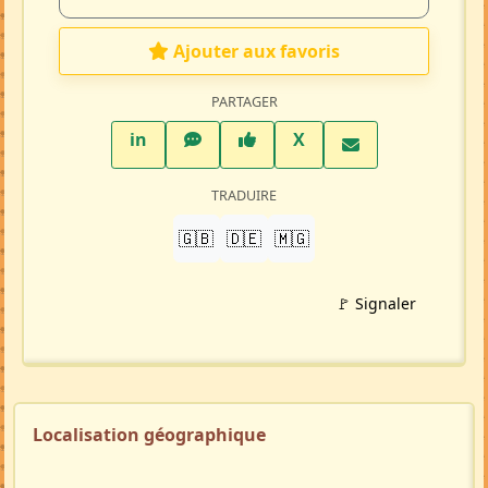
Ajouter aux favoris
PARTAGER
LinkedIn
WhatsApp
Facebook
Twitter X
in
X
TRADUIRE
🇬🇧
🇩🇪
🇲🇬
🚩 Signaler
Localisation géographique