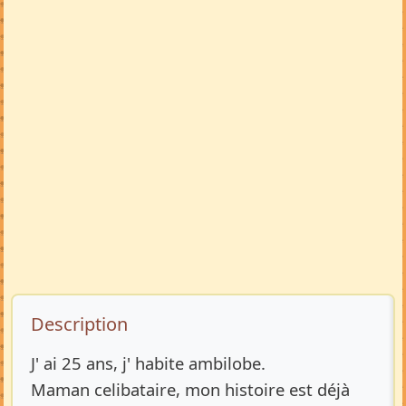
Description de l’annonce
Description
J' ai 25 ans, j' habite ambilobe.
Maman celibataire, mon histoire est déjà