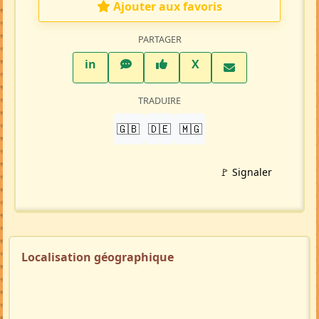
Ajouter aux favoris
PARTAGER
LinkedIn
WhatsApp
Facebook
Twitter X
in
X
TRADUIRE
🇬🇧
🇩🇪
🇲🇬
🚩 Signaler
Localisation géographique