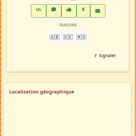
LinkedIn
WhatsApp
Facebook
Twitter X
in
X
TRADUIRE
🇬🇧
🇩🇪
🇲🇬
🚩 Signaler
Localisation géographique