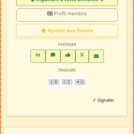
Profil membre
Ajouter aux favoris
PARTAGER
LinkedIn
WhatsApp
Facebook
Twitter X
in
X
TRADUIRE
🇬🇧
🇩🇪
🇲🇬
🚩 Signaler