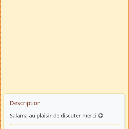
Description de l’annonce
Description
Salama au plaisir de discuter merci 😊