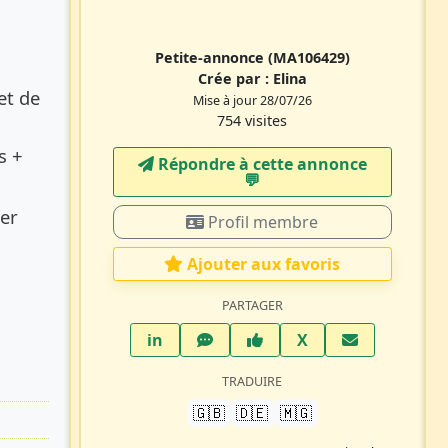
Petite-annonce
(MA106429)
Crée par :
Elina
et de
Mise à jour 28/07/26
754 visites
s +
Répondre à cette annonce
💬​
ter
Profil membre
Ajouter aux favoris
PARTAGER
LinkedIn
WhatsApp
Facebook
Twitter X
in
X
TRADUIRE
🇬🇧
🇩🇪
🇲🇬