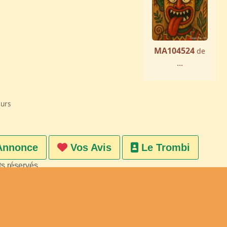
MA104524
de
...
eurs
Annonce
Vos Avis
Le Trombi
ts réservés
on