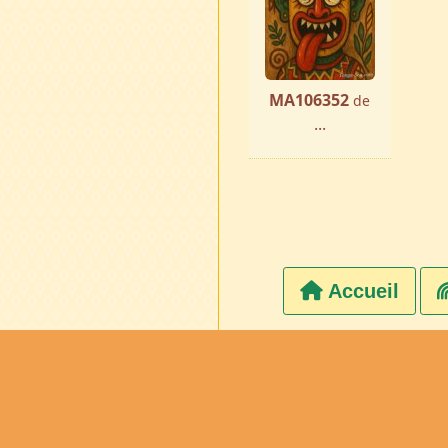
MA106352
de
...
Accueil