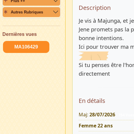
Plus ++
Description 
Description
Autres Rubriques
Je vis à Majunga, et j
Jene promets pas la p
Dernières vues
bonne intentions.
Ici pour trouver ma 
MA106429
Si tu penses être l'h
directement
En détails
Maj:
28/07/2026
754 Vue
Femme 22 ans