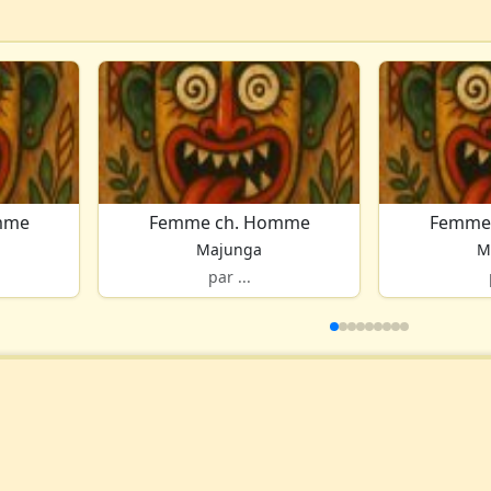
mme
Femme ch. Homme
Femme
Majunga
M
par ...