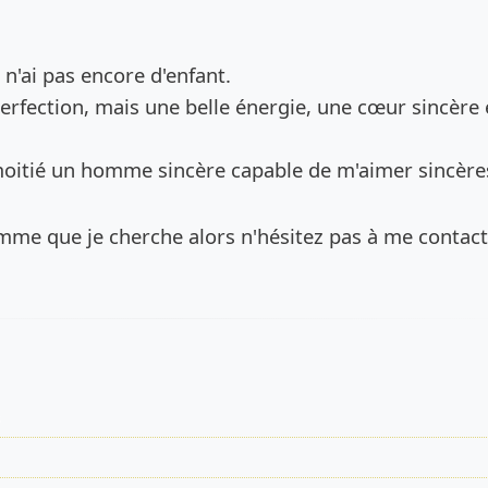
de l’annonce
e n'ai pas encore d'enfant.
erfection, mais une belle énergie, une cœur sincère 
moitié un homme sincère capable de m'aimer sincère
omme que je cherche alors n'hésitez pas à me contac
s