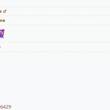
e
ne
e
06429