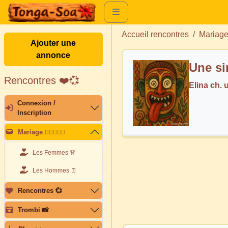
Accueil rencontres
Mariag
Ajouter une
annonce
Rencontres ❤️💞
Elina ch.
Connexion /
Inscription
Mariage 👩🏽‍❤️‍👨🏽
Les Femmes 👗
Les Hommes 👖
Rencontres 💞
Trombi 📸