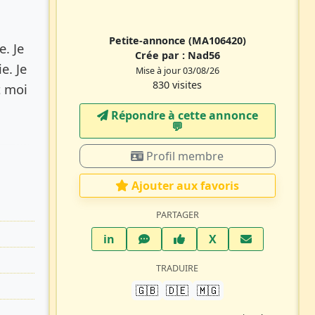
Petite-annonce
(MA106420)
e. Je
Crée par :
Nad56
e. Je
Mise à jour 03/08/26
830 visites
t moi
Répondre à cette annonce
💬​
Profil membre
Ajouter aux favoris
PARTAGER
LinkedIn
WhatsApp
Facebook
Twitter X
in
X
TRADUIRE
🇬🇧
🇩🇪
🇲🇬