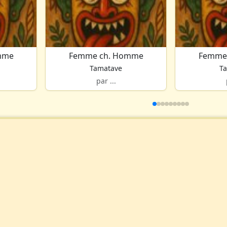
mme
Femme ch. Homme
Femme
Tamatave
T
par ...