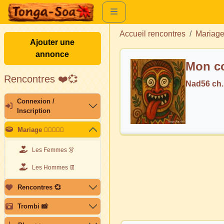
Accueil rencontres
Mariag
Ajouter une
annonce
Mon co
Rencontres ❤️💞
Nad56 ch
Connexion /
Inscription
Mariage 👩🏽‍❤️‍👨🏽
Les Femmes 👗
Les Hommes 👖
Rencontres 💞
Trombi 📸