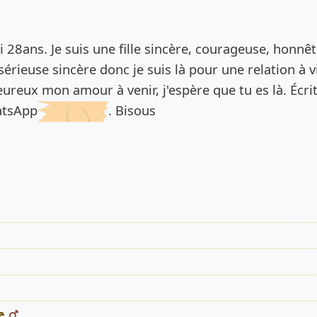
de l’annonce
ai 28ans. Je suis une fille sincère, courageuse, honnêt
érieuse sincère donc je suis là pour une relation à vi
eureux mon amour à venir, j'espère que tu es là. Écri
atsApp
. Bisous
s
e