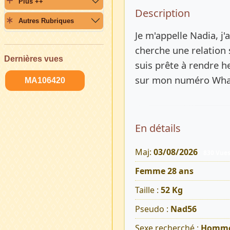
Plus ++
Description 
Description
Autres Rubriques
Je m'appelle Nadia, j'
cherche une relation s
Dernières vues
suis prête à rendre h
sur mon numéro Wh
MA106420
En détails
Maj:
03/08/2026
830 Vue
Femme 28 ans
Taille :
52 Kg
Pseudo :
Nad56
Sexe recherché :
Homm