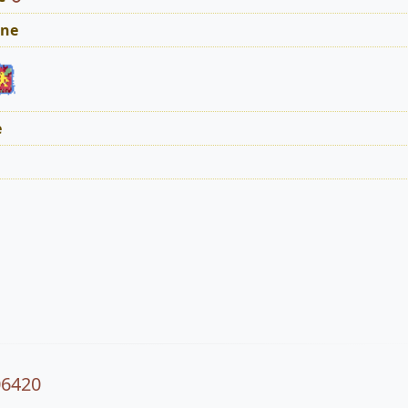
ne
e
06420