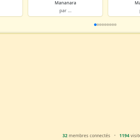
Mananara
Ma
par ...
32
membres connectés
•
1194
visit