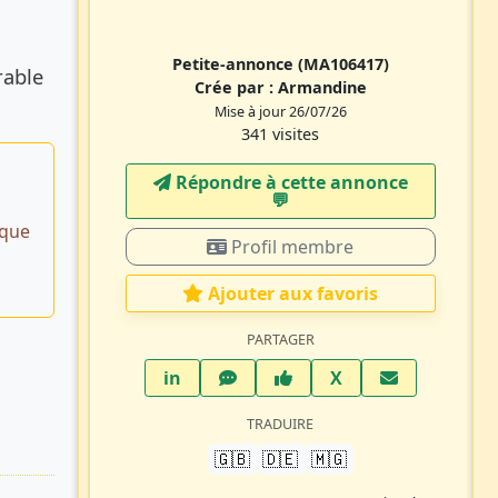
Petite-annonce
(MA106417)
rable
Crée par :
Armandine
Mise à jour 26/07/26
341 visites
Répondre à cette annonce
💬​
ique
Profil membre
Ajouter aux favoris
PARTAGER
LinkedIn
WhatsApp
Facebook
Twitter X
in
X
TRADUIRE
🇬🇧
🇩🇪
🇲🇬