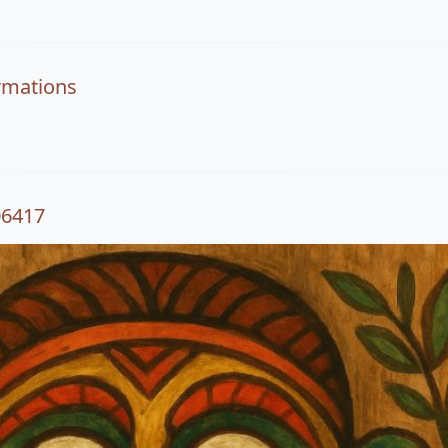
rmations
06417