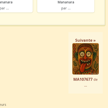
nanara
Mananara
par ...
par ...
Suivante »
MA107677
de
...
eurs