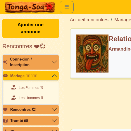
Accueil rencontres
Mariag
Ajouter une
annonce
Relati
Rencontres ❤️💞
Armandin
Connexion /
Inscription
Mariage 👩🏽‍❤️‍👨🏽
Les Femmes 👗
Les Hommes 👖
Rencontres 💞
Trombi 📸