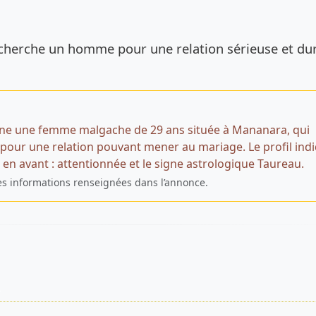
de l’annonce
e cherche un homme pour une relation sérieuse et du
ne une femme malgache de 29 ans située à Mananara, qui
our une relation pouvant mener au mariage. Le profil ind
 en avant : attentionnée et le signe astrologique Taureau.
es informations renseignées dans l’annonce.
s