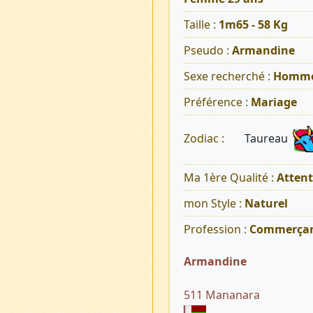
Taille :
1m65 - 58 Kg
Pseudo :
Armandine
Sexe recherché :
Homm
Préférence :
Mariage
Taureau
Zodiac :
Ma 1ère Qualité :
Atten
mon Style :
Naturel
Profession :
Commerça
Armandine
511 Mananara