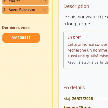
Plus ++
Description 
Description
Autres Rubriques
Je suis nouveau ici j
a long terme
Dernières vues
En bref
MA106417
Cette annonce concer
recherche un homme p
aussi une qualité mise
Résumé établi à partir d
En détails
Maj:
26/07/2026
341 Vue
Femme 29 ans