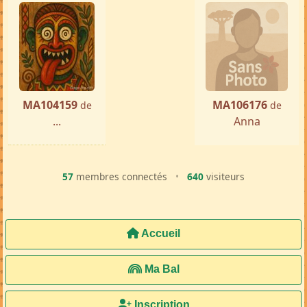
« Précédente
Suivante »
MA104159
MA106176
de
de
...
Anna
57
membres connectés
•
640
visiteurs