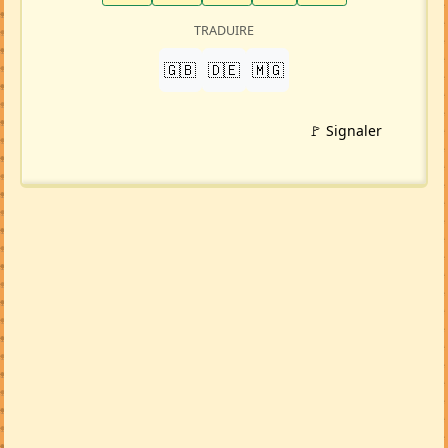
Ajouter aux favoris
PARTAGER
LinkedIn
WhatsApp
Facebook
Twitter X
in
X
TRADUIRE
🇬🇧
🇩🇪
🇲🇬
🚩 Signaler