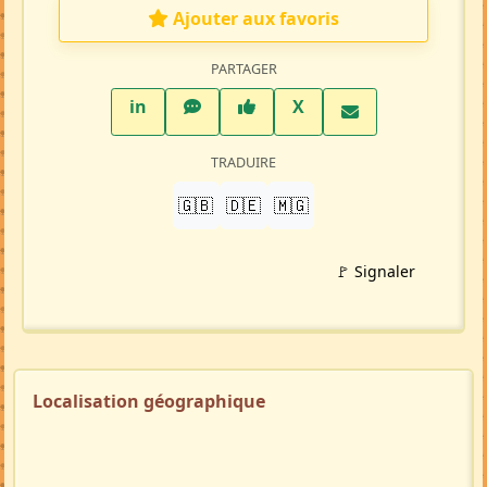
Ajouter aux favoris
PARTAGER
LinkedIn
WhatsApp
Facebook
Twitter X
in
X
TRADUIRE
🇬🇧
🇩🇪
🇲🇬
🚩 Signaler
Localisation géographique