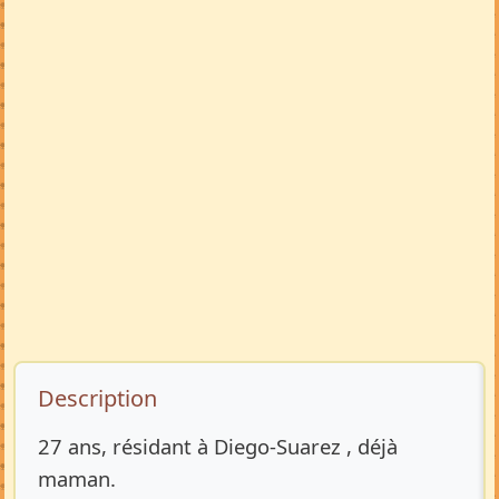
Description de l’annonce
Description
27 ans, résidant à Diego-Suarez , déjà
maman.