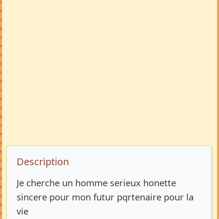
Description de l’annonce
Description
Je cherche un homme serieux honette
sincere pour mon futur pqrtenaire pour la
vie