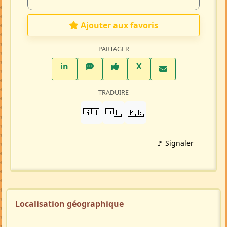
Ajouter aux favoris
PARTAGER
LinkedIn
WhatsApp
Facebook
Twitter X
in
X
TRADUIRE
🇬🇧
🇩🇪
🇲🇬
🚩 Signaler
Localisation géographique