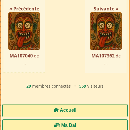
Femme ch. Homme
Tamatave
par ...
« Précédente
Suivante »
MA107040
MA107362
de
de
...
...