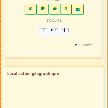
Répondre à cette annonce 💬​
Profil membre
Ajouter aux favoris
PARTAGER
LinkedIn
WhatsApp
Facebook
Twitter X
in
X
TRADUIRE
🇬🇧
🇩🇪
🇲🇬
🚩 Signaler