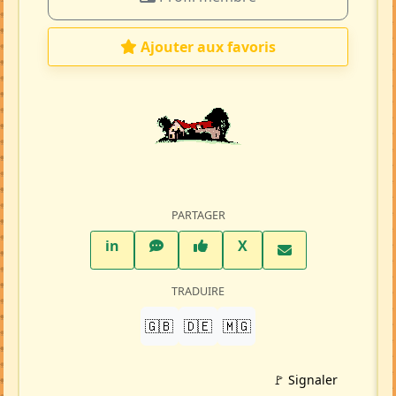
Ajouter aux favoris
PARTAGER
LinkedIn
WhatsApp
Facebook
Twitter X
in
X
TRADUIRE
🇬🇧
🇩🇪
🇲🇬
🚩 Signaler