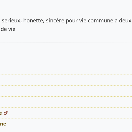
de l’annonce
serieux, honette, sincère pour vie commune a deux
de vie
s
e
ne