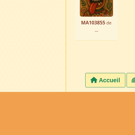
MA103855
de
...
Accueil