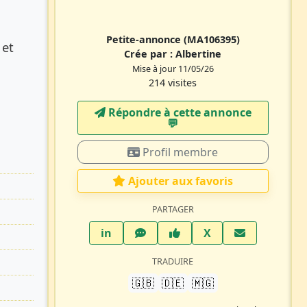
Petite-annonce
(MA106395)
 et
Crée par :
Albertine
Mise à jour 11/05/26
214 visites
Répondre à cette annonce
💬​
Profil membre
Ajouter aux favoris
PARTAGER
LinkedIn
WhatsApp
Facebook
Twitter X
in
X
TRADUIRE
🇬🇧
🇩🇪
🇲🇬