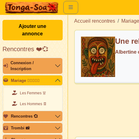
Accueil rencontres
Mariag
Ajouter une
annonce
Une re
Rencontres ❤️💞
Albertine
Connexion /
Inscription
Mariage 👩🏽‍❤️‍👨🏽
Les Femmes 👗
Les Hommes 👖
Rencontres 💞
Trombi 📸