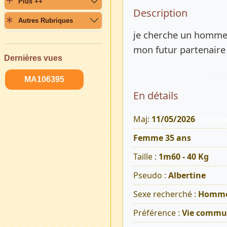
Plus ++
Description 
Description
Autres Rubriques
je cherche un homme 
mon futur partenaire 
Dernières vues
MA106395
En détails
Maj:
11/05/2026
214 Vue
Femme 35 ans
Taille :
1m60 - 40 Kg
Pseudo :
Albertine
Sexe recherché :
Homm
Préférence :
Vie commu