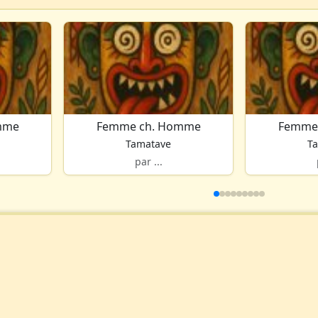
mme
Femme ch. Homme
Femme
Tamatave
T
par ...