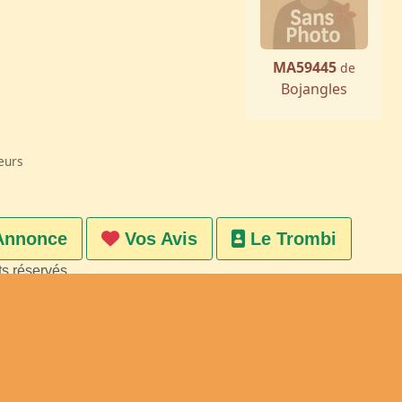
MA59445
de
Bojangles
eurs
Annonce
Vos Avis
Le Trombi
ts réservés
on