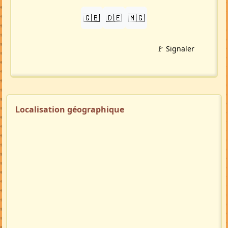
🇬🇧
🇩🇪
🇲🇬
🚩 Signaler
Localisation géographique