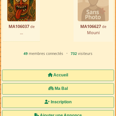
MA106037
MA106627
de
de
...
Mouni
49
membres connectés
•
732
visiteurs
Accueil
Ma Bal
Inscription
Ajouter une Annonce