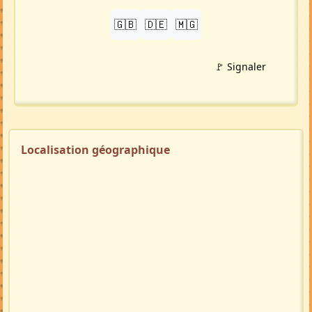
PARTAGER
LinkedIn
WhatsApp
Facebook
Twitter X
in
X
TRADUIRE
🇬🇧
🇩🇪
🇲🇬
🚩 Signaler
Localisation géographique