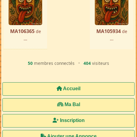
« Précédente
Suivante »
MA106365
MA105934
de
de
...
...
50
membres connectés
•
404
visiteurs
Accueil