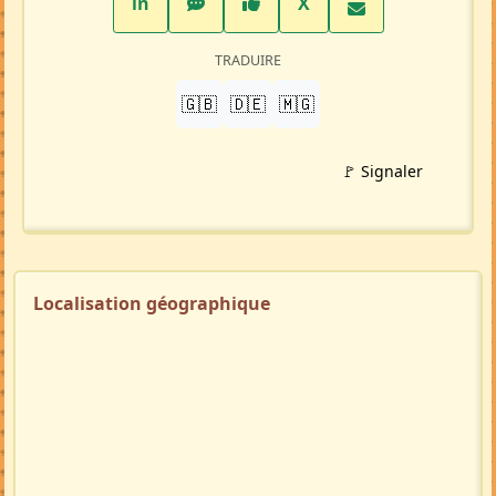
LinkedIn
WhatsApp
Facebook
Twitter X
in
X
TRADUIRE
🇬🇧
🇩🇪
🇲🇬
🚩 Signaler
Localisation géographique