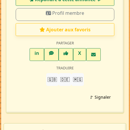
Profil membre
Ajouter aux favoris
PARTAGER
LinkedIn
WhatsApp
Facebook
Twitter X
in
X
TRADUIRE
🇬🇧
🇩🇪
🇲🇬
🚩 Signaler