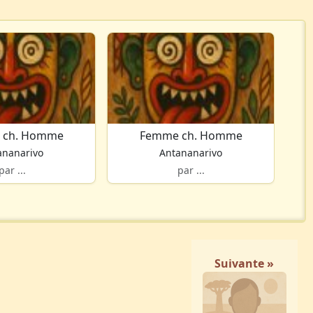
 ch. Homme
Femme ch. Homme
ananarivo
Antananarivo
par ...
par ...
Suivante »