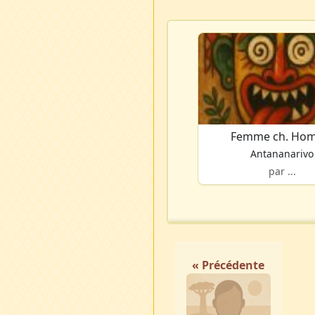
Femme ch. Ho
Antananarivo
par ...
« Précédente