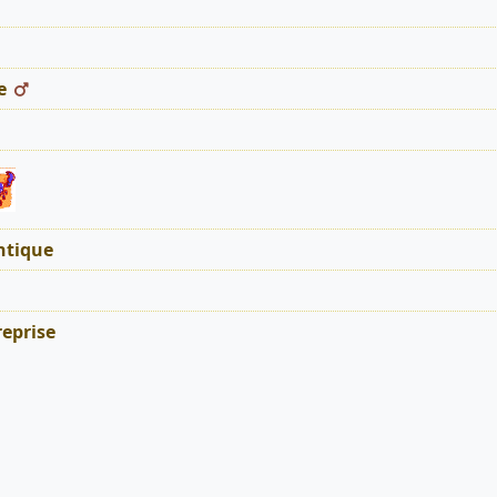
e
tique
reprise