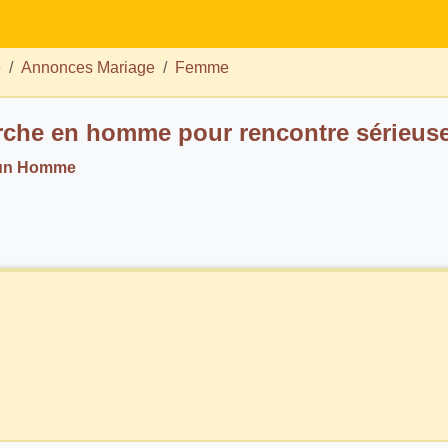
e
Annonces Mariage
Femme
che en homme pour rencontre sérieuse
 un Homme