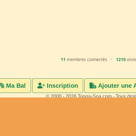
11
membres connectés
•
1210
visit
Ma Bal
Inscription
Ajouter une 
© 2000 - 2026 Tonga-Soa.com - Tous droi
Ecrire au site pour toute questi