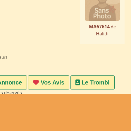
MA67614
de
Halidi
eurs
Annonce
Vos Avis
Le Trombi
ts réservés
on