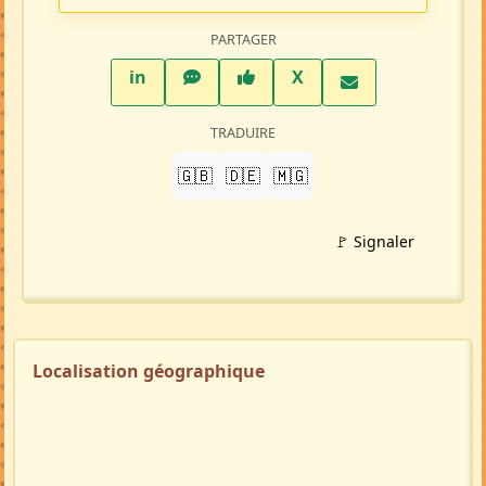
PARTAGER
LinkedIn
WhatsApp
Facebook
Twitter X
in
X
TRADUIRE
🇬🇧
🇩🇪
🇲🇬
🚩 Signaler
Localisation géographique