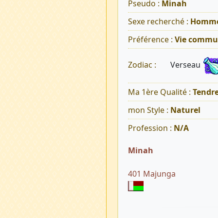
Pseudo :
Minah
Sexe recherché :
Homm
Préférence :
Vie commu
Verseau
Zodiac :
Ma 1ère Qualité :
Tendr
mon Style :
Naturel
Profession :
N/A
Minah
401 Majunga