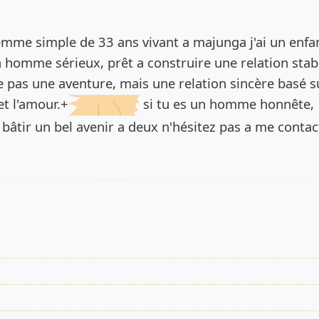
de l’annonce
emme simple de 33 ans vivant a majunga j'ai un enfan
n homme sérieux, prêt a construire une relation stab
e pas une aventure, mais une relation sincère basé s
et l'amour.+
si tu es un homme honnête,
 bâtir un bel avenir a deux n'hésitez pas a me contac
s