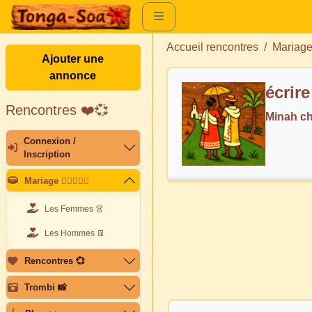
Accueil rencontres
Mariag
Ajouter une
annonce
écrir
Rencontres ❤️💞
Minah c
Connexion /
Inscription
Mariage 👩🏽‍❤️‍👨🏽
Les Femmes 👗
Les Hommes 👖
Rencontres 💞
Trombi 📸