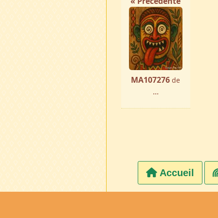
« Précédente
MA107276
de
...
Accueil