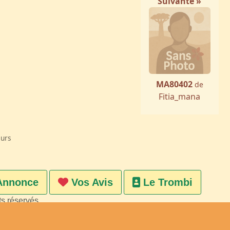
Suivante »
MA80402
de
Fitia_mana
eurs
Annonce
Vos Avis
Le Trombi
ts réservés