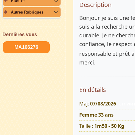
Plus ++
Description 
Description
Autres Rubriques
Bonjour je suis une f
suis a la recherche u
durable. Je ne cherch
Dernières vues
confiance, le respect 
MA106276
responsable et prêt a
merci.
En détails
Maj:
07/08/2026
611 Vue
Femme 33 ans
Taille :
1m50 - 50 Kg