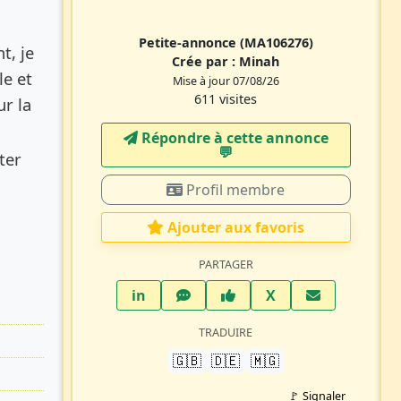
Petite-annonce
(MA106276)
t, je
Crée par :
Minah
le et
Mise à jour 07/08/26
611 visites
ur la
Répondre à cette annonce
💬​
ter
Profil membre
Ajouter aux favoris
PARTAGER
LinkedIn
WhatsApp
Facebook
Twitter X
in
X
TRADUIRE
🇬🇧
🇩🇪
🇲🇬
🚩 Signaler