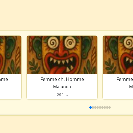
mme
Femme ch. Homme
Femme
Majunga
M
par ...