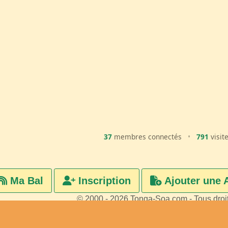
37
membres connectés
•
791
visit
Ma Bal
Inscription
Ajouter une 
© 2000 - 2026 Tonga-Soa.com - Tous droi