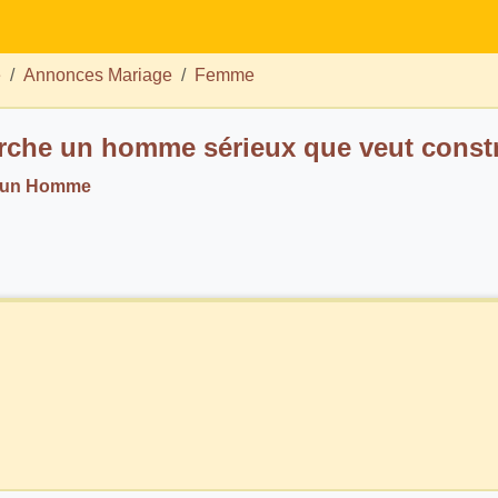
e
Annonces Mariage
Femme
rche un homme sérieux que veut constru
. un Homme