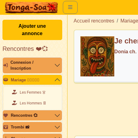
Accueil rencontres
Mariag
Ajouter une
annonce
Je che
Rencontres ❤️💞
Donia ch
Connexion /
Inscription
Mariage 👩🏽‍❤️‍👨🏽
Les Femmes 👗
Les Hommes 👖
Rencontres 💞
Trombi 📸