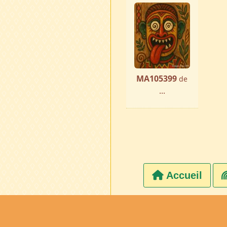
MA105399
de
...
Accueil