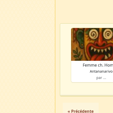
Femme ch. Ho
Antananarivo
par ...
« Précédente