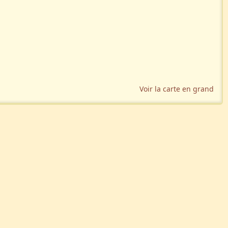
Voir la carte en grand