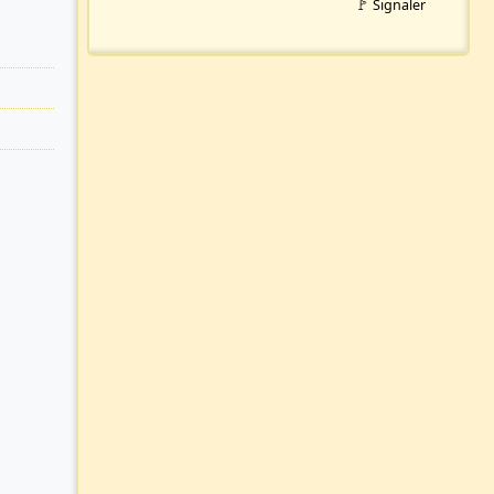
🚩 Signaler