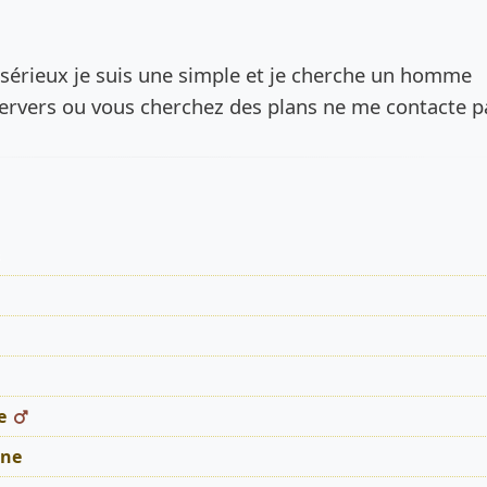
de l’annonce
n sérieux je suis une simple et je cherche un homme
pervers ou vous cherchez des plans ne me contacte p
s
e
ne