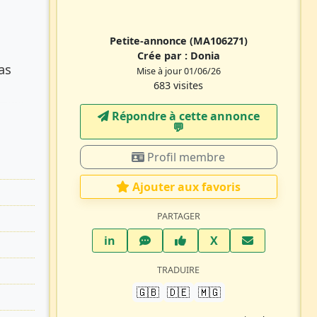
Petite-annonce
(MA106271)
Crée par :
Donia
as
Mise à jour 01/06/26
683 visites
Répondre à cette annonce
💬​
Profil membre
Ajouter aux favoris
PARTAGER
LinkedIn
WhatsApp
Facebook
Twitter X
in
X
TRADUIRE
🇬🇧
🇩🇪
🇲🇬