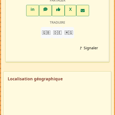
PARTAGER
LinkedIn
WhatsApp
Facebook
Twitter X
in
X
TRADUIRE
🇬🇧
🇩🇪
🇲🇬
🚩 Signaler
Localisation géographique