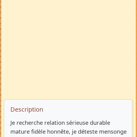
Description de l’annonce
Description
Je recherche relation sérieuse durable
mature fidèle honnête, je déteste mensonge