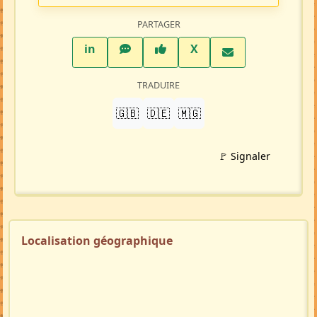
PARTAGER
LinkedIn
WhatsApp
Facebook
Twitter X
in
X
TRADUIRE
🇬🇧
🇩🇪
🇲🇬
🚩 Signaler
Localisation géographique