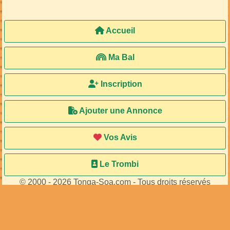
MA104139
MA68502
de
de
...
Mailelkram
36
membres connectés
•
600
visiteurs
Accueil
Ma Bal
Inscription
Ajouter une Annonce