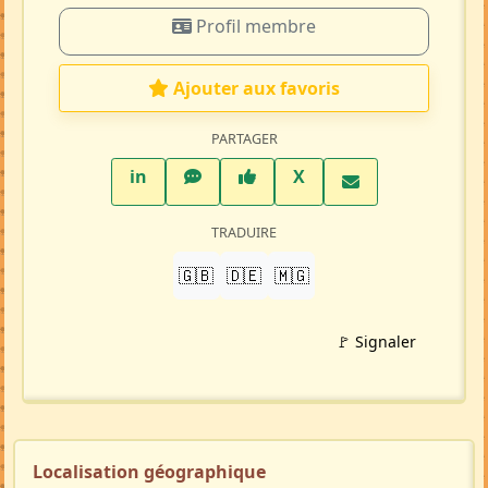
Petite-annonce
(MA106193)
Crée par :
Myah
Mise à jour 04/08/26
1763 visites
Répondre à cette annonce 💬​
Profil membre
Ajouter aux favoris
PARTAGER
LinkedIn
WhatsApp
Facebook
Twitter X
in
X
TRADUIRE
🇬🇧
🇩🇪
🇲🇬