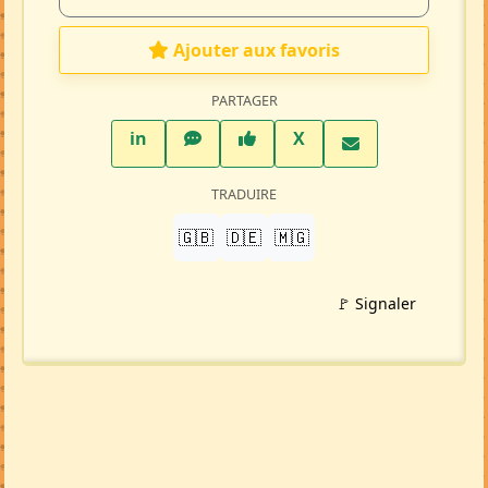
Ajouter aux favoris
PARTAGER
LinkedIn
WhatsApp
Facebook
Twitter X
in
X
TRADUIRE
🇬🇧
🇩🇪
🇲🇬
🚩 Signaler