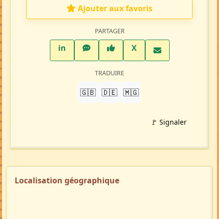
Ajouter aux favoris
PARTAGER
LinkedIn
WhatsApp
Facebook
Twitter X
in
X
TRADUIRE
🇬🇧
🇩🇪
🇲🇬
🚩 Signaler
Localisation géographique