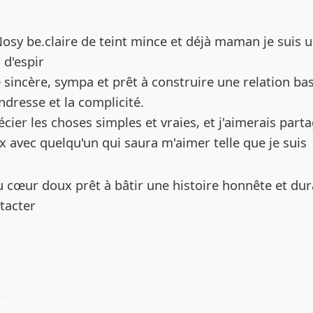
de l’annonce
à Nosy be.claire de teint mince et déjà maman je suis 
 d'espir
sincère, sympa et prêt à construire une relation ba
endresse et la complicité.
écier les choses simples et vraies, et j'aimerais part
avec quelqu'un qui saura m'aimer telle que je suis
 cœur doux prêt à bâtir une histoire honnête et dur
tacter
es