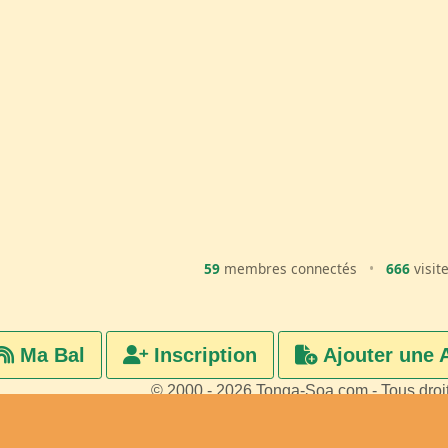
59
membres connectés
•
666
visit
Ma Bal
Inscription
Ajouter une 
© 2000 - 2026 Tonga-Soa.com - Tous droi