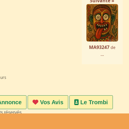
Suivante »
MA93247
de
...
eurs
Annonce
Vos Avis
Le Trombi
ts réservés