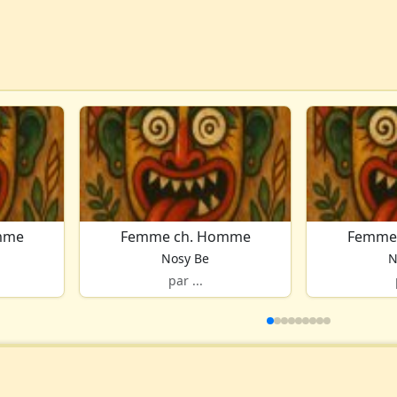
mme
Femme ch. Homme
Femme
Nosy Be
N
par ...