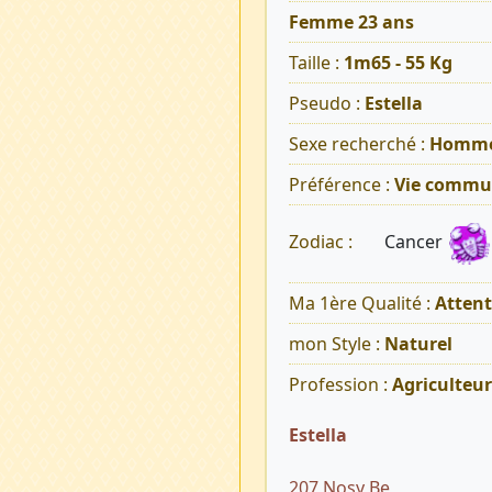
Femme 23 ans
Taille :
1m65 - 55 Kg
Pseudo :
Estella
Sexe recherché :
Homm
Préférence :
Vie commu
Cancer
Zodiac :
Ma 1ère Qualité :
Atten
mon Style :
Naturel
Profession :
Agriculteur
Estella
207 Nosy Be