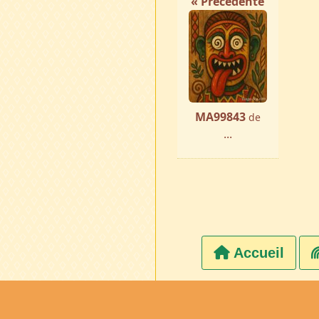
« Précédente
MA99843
de
...
Accueil