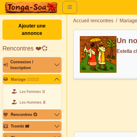
Accueil rencontres
Mariag
Ajouter une
annonce
Un no
Rencontres ❤️💞
Estella 
Connexion /
Inscription
Mariage 👩🏽‍❤️‍👨🏽
Les Femmes 👗
Les Hommes 👖
Rencontres 💞
Trombi 📸