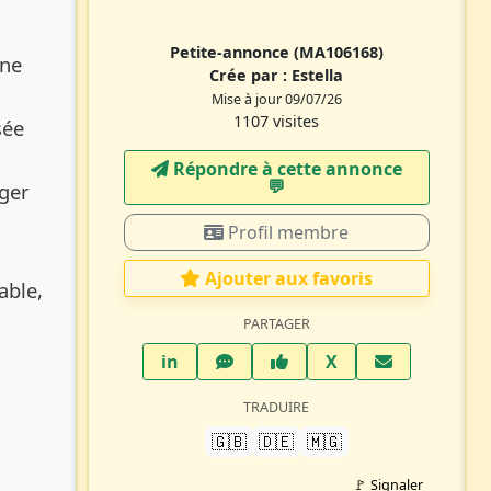
Petite-annonce
(MA106168)
une
Crée par :
Estella
Mise à jour 09/07/26
1107 visites
sée
Répondre à cette annonce
💬​
ager
Profil membre
Ajouter aux favoris
able,
PARTAGER
LinkedIn
WhatsApp
Facebook
Twitter X
in
X
TRADUIRE
🇬🇧
🇩🇪
🇲🇬
🚩 Signaler