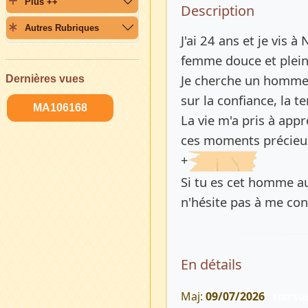
Plus ++
Description 
Description
Autres Rubriques
J'ai 24 ans et je vis 
femme douce et plein
Je cherche un homme 
Dernières vues
sur la confiance, la t
MA106168
La vie m'a pris à appr
ces moments précieux 
+
Si tu es cet homme au
n'hésite pas à me con
En détails
Maj:
09/07/2026
1107 Vu