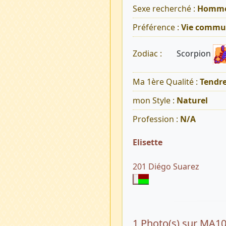
Sexe recherché :
Homm
Préférence :
Vie commu
Scorpion
Zodiac :
Ma 1ère Qualité :
Tendr
mon Style :
Naturel
Profession :
N/A
Elisette
201 Diégo Suarez
1 Photo(s) sur MA1