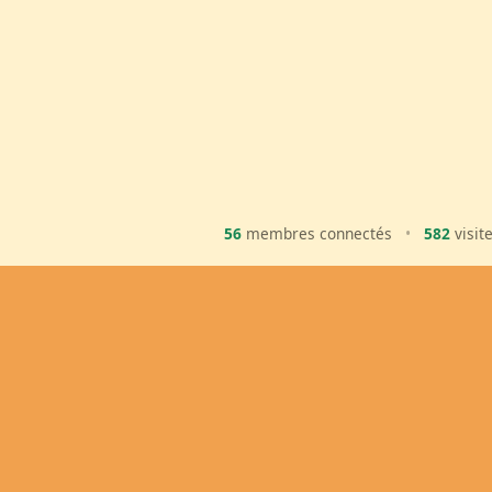
56
membres connectés
•
582
visit
Ma Bal
Inscription
Ajouter une 
© 2000 - 2026 Tonga-Soa.com - Tous droi
Ecrire au site pour toute questi