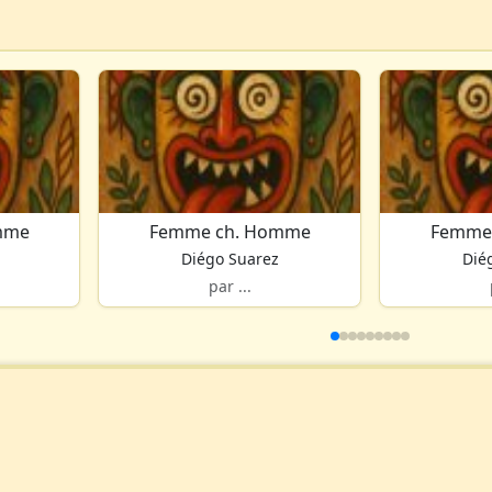
mme
Femme ch. Homme
Femme
Diégo Suarez
Dié
par ...