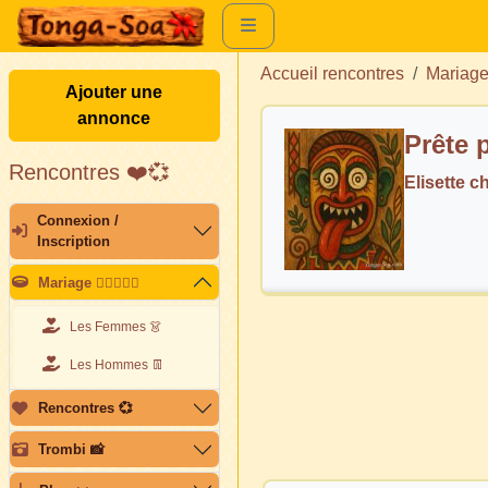
Accueil rencontres
Mariag
Ajouter une
annonce
Prête 
Rencontres ❤️💞
Elisette 
Connexion /
Inscription
Mariage 👩🏽‍❤️‍👨🏽
Les Femmes 👗
Les Hommes 👖
Rencontres 💞
Trombi 📸