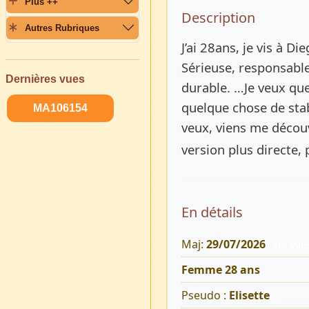
Plus ++
Description 
Description
Autres Rubriques
J’ai 28ans, je vis à 
Sérieuse, responsable
Dernières vues
durable. …Je veux que
quelque chose de stab
MA106154
veux, viens me découv
version plus directe,
En détails
Maj:
29/07/2026
580 Vue
Femme 28 ans
Pseudo :
Elisette