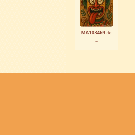
MA103469
de
...
Accueil