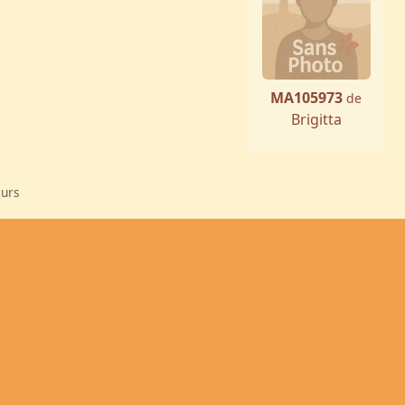
MA105973
de
Brigitta
eurs
Annonce
Vos Avis
Le Trombi
ts réservés
on