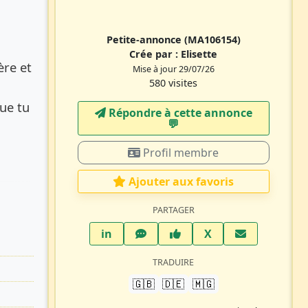
Petite-annonce
(MA106154)
Crée par :
Elisette
ère et
Mise à jour 29/07/26
580 visites
ue tu
Répondre à cette annonce
💬​
Profil membre
Ajouter aux favoris
PARTAGER
LinkedIn
WhatsApp
Facebook
Twitter X
in
X
TRADUIRE
🇬🇧
🇩🇪
🇲🇬