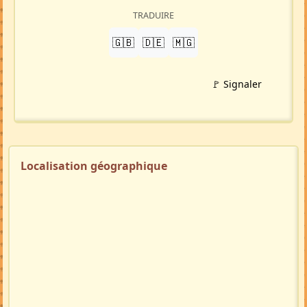
Petite-annonce
(MA106136)
Crée par :
Elisana
Mise à jour 01/08/26
241 visites
Répondre à cette annonce 💬​
Profil membre
Ajouter aux favoris
PARTAGER
LinkedIn
WhatsApp
Facebook
Twitter X
in
X