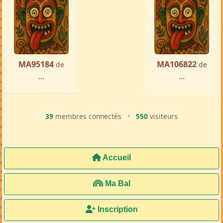
Femme ch. Homme
Sambava
par ...
« Précédente
Suivante »