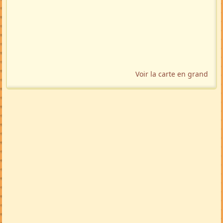
TRADUIRE
🇬🇧
🇩🇪
🇲🇬
🚩 Signaler
Localisation géographique