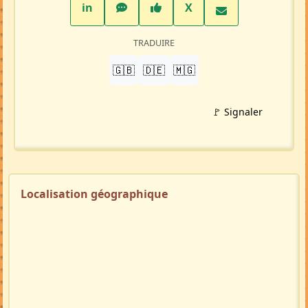
LinkedIn
WhatsApp
Facebook
Twitter X
in
X
TRADUIRE
🇬🇧
🇩🇪
🇲🇬
🚩 Signaler
Localisation géographique