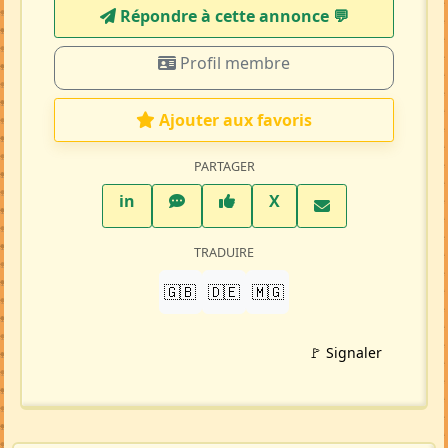
Répondre à cette annonce 💬​
Profil membre
Ajouter aux favoris
PARTAGER
LinkedIn
WhatsApp
Facebook
Twitter X
in
X
TRADUIRE
🇬🇧
🇩🇪
🇲🇬
🚩 Signaler